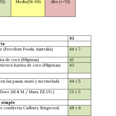
55)
Medio(56-69)
Alto (>=70)
IG
ría
te (Freedom Foods, Australia)
44 ± 7
na de coco (Filipinas)
42
tienen harina de coco (Filipinas)
43
o
con las pasas, maní y mermelada
44 ± 5
 Dove (M & M / Mars, EE.UU.)
23 ± 3
, simple
de confitería Cadbury, Ringwood,
49 ± 6