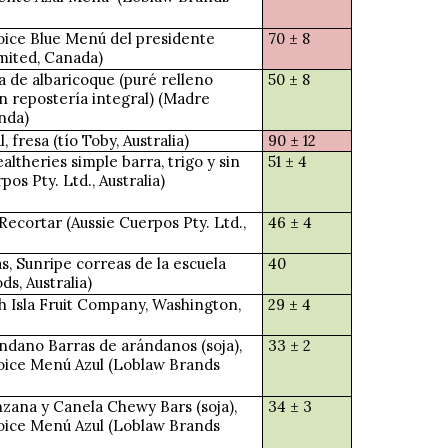
oice Blue Menú del presidente
70 ± 8
mited, Canada)
a de albaricoque (puré relleno
50 ± 8
n repostería integral) (Madre
nda)
, fresa (tío Toby, Australia)
90 ± 12
ltheries simple barra, trigo y sin
51 ± 4
pos Pty. Ltd., Australia)
Recortar (Aussie Cuerpos Pty. Ltd.,
46 ± 4
s, Sunripe correas de la escuela
40
s, Australia)
ch Isla Fruit Company, Washington,
29 ± 4
ndano Barras de arándanos (soja),
33 ± 2
oice Menú Azul (Loblaw Brands
zana y Canela Chewy Bars (soja),
34 ± 3
oice Menú Azul (Loblaw Brands