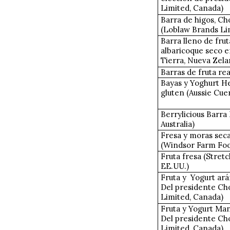
Limited, Canada)
Barra de higos, Ch
(Loblaw Brands Li
Barra lleno de frut
albaricoque seco e
Tierra, Nueva Zela
Barras de fruta real
Bayas y Yoghurt Hea
gluten (Aussie Cuer
Berrylicious Barra 
Australia)
Fresa y moras seca
(Windsor Farm Food
Fruta fresa (Stret
EE.UU.)
Fruta y
Yogurt ará
Del presidente Ch
Limited, Canada)
Fruta y Yogurt Man
Del presidente Ch
Limited, Canada)