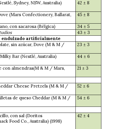
Nestlé, Sydney, NSW, Australia)
42 ± 8
Dove (Mars Confectionery, Ballarat,
45 ± 8
lano, con sacarosa (Bélgica)
34 ± 5
tudios
43 ± 3
, endulzado artificialmente
ate, sin azúcar, Dove (M & M /
23 ± 3
Milky Bar (Nestlé, Australia)
44 ± 6
e con almendras(M & M / Mars,
21 ± 3
eddar Cheese Pretzels (M & M /
52 ± 6
letas de queso Cheddar (M & M /
54 ± 6
illo, con sal (Doritos
42 ± 4
ack Food Co., Australia) (1998)