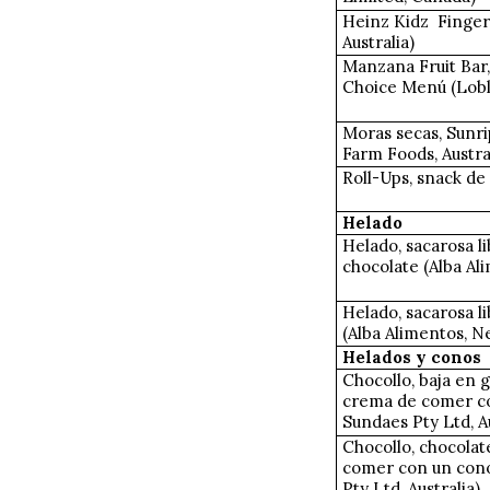
Heinz Kidz
Finger
Australia)
Manzana Fruit Bar,
Choice Menú (Lobl
Moras secas, Sunr
Farm Foods, Austra
Roll-Ups, snack de 
Helado
Helado, sacarosa li
chocolate (Alba Al
Helado, sacarosa li
(Alba Alimentos, N
Helados y conos
Chocollo, baja en 
crema de comer c
Sundaes Pty Ltd, Au
Chocollo, chocolat
comer con un cono
Pty Ltd, Australia)