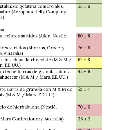
ristales de gelatina comerciales,
53 ± 6
sabor (Aeroplane Jelly Company,
a)
ma
 colores surtidos (Allen, Nestlé,
80 ± 8
lores surtidos (Ahorros, Grocery
76 ± 6
, Australia)
rales, chips de chocolate (M & M /
62 ± 8
n, EE.UU.)
n leche barras de granola,sabor a
45 ± 6
cahuetesr (M & M / Mars, EE.UU.)
ate Barra de granola con M & M de
52 ± 4
is (M & M / Mars, EE.UU.)
elo de hierbabuena (Nestlé,
70 ± 6
Mars Confectionery, Australia)
33 ± 3