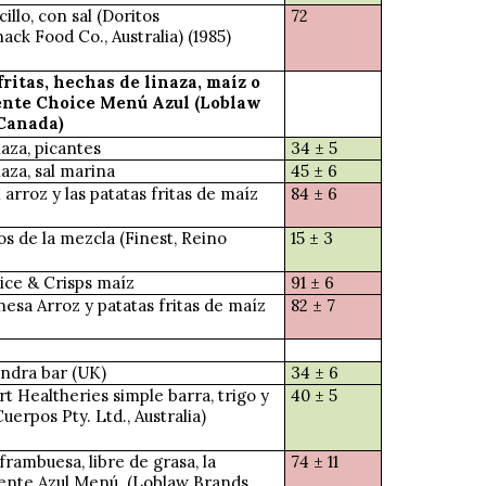
illo, con sal (Doritos
72
ack Food Co., Australia) (1985)
fritas, hechas de linaza, maíz o
ente Choice Menú Azul (Loblaw
Canada)
naza, picantes
34 ± 5
naza, sal marina
45 ± 6
 arroz y las patatas fritas de maíz
84 ± 6
os de la mezcla (Finest, Reino
15 ± 3
ice & Crisps maíz
91 ± 6
nesa Arroz y patatas fritas de maíz
82 ± 7
endra bar (UK)
34 ± 6
t Healtheries simple barra, trigo y
40 ± 5
Cuerpos Pty. Ltd., Australia)
frambuesa, libre de grasa, la
74 ± 11
dente Azul Menú
(Loblaw Brands