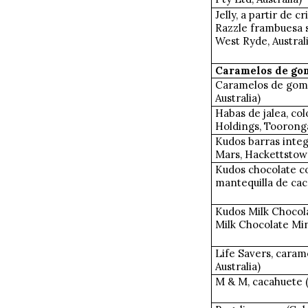
Jelly, a partir de c
Razzle frambuesa 
West Ryde, Australi
Caramelos de go
Caramelos de goma,
Australia)
Habas de jalea, co
Holdings, Tooronga
Kudos barras integ
Mars, Hackettstow
Kudos chocolate co
mantequilla de ca
Kudos Milk Chocol
Milk Chocolate Min
Life Savers, caram
Australia)
M & M, cacahuete (