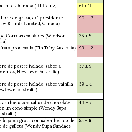
s frutas, banana (HJ Heinz,
61 ± 11
 libre de grasa, del presidente
90 ± 13
aw Brands Limited, Canada)
ipe Correas escolares (Windsor
35 ± 5
lia)
fruta procesada (Tío Toby, Australia)
99 ± 12
bre de postre helado, sabor a
37 ± 5
imentos, Newtown, Australia)
bre de postre helado, sabor vainilla
39 ± 4
ewtown, Australia)
grasa hielo con sabor de chocolate
44 ± 7
on un cono simple (Wendy Supa
stralia)
e baja en grasa con sabor helado de
55 ± 6
 de galleta (Wendy Supa Sundaes