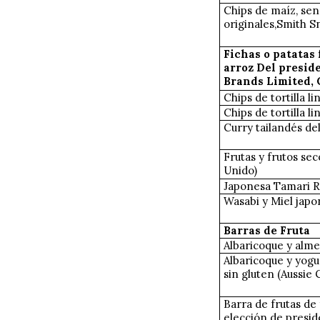
Chips de maíz, senc
originales,Smith Sn
Fichas o patatas 
arroz Del presid
Brands Limited, 
Chips de tortilla li
Chips de tortilla li
Curry tailandés del
Frutas y frutos sec
Unido)
Japonesa Tamari R
Wasabi y Miel japo
Barras de Fruta
Albaricoque y alm
Albaricoque y yogur
sin gluten (Aussie 
Barra de frutas de 
elección de presi