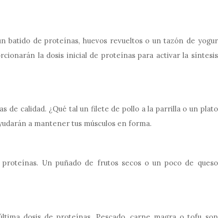
n batido de proteínas, huevos revueltos o un tazón de yogur
cionarán la dosis inicial de proteínas para activar la síntesis
 de calidad. ¿Qué tal un filete de pollo a la parrilla o un plato
ayudarán a mantener tus músculos en forma.
 proteínas. Un puñado de frutos secos o un poco de queso
.
última dosis de proteínas. Pescado, carne magra o tofu son