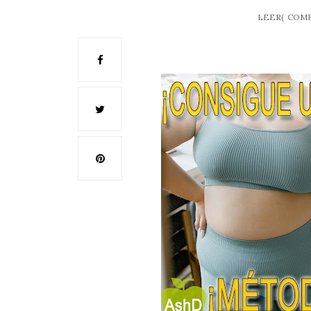
LEER(
COME