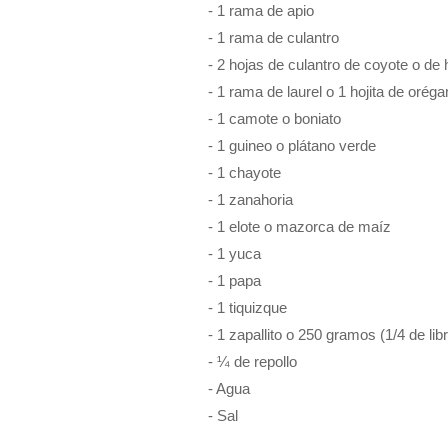
- 1 rama de apio
- 1 rama de culantro
- 2 hojas de culantro de coyote o de
- 1 rama de laurel o 1 hojita de orég
- 1 camote o boniato
- 1 guineo o plátano verde
- 1 chayote
- 1 zanahoria
- 1 elote o mazorca de maíz
- 1 yuca
- 1 papa
- 1 tiquizque
- 1 zapallito o 250 gramos (1/4 de li
- ¼ de repollo
- Agua
- Sal