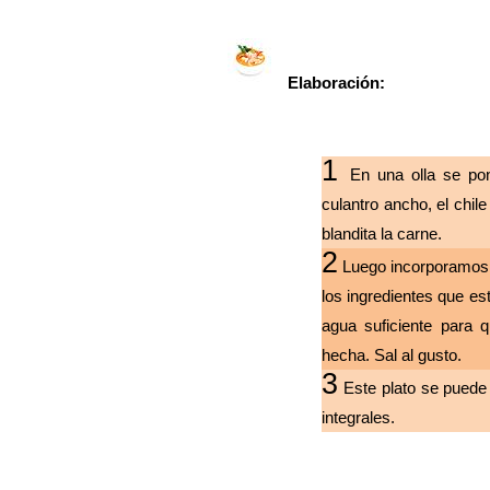
Elaboración:
1
En una olla se pone la carne en 
culantro ancho, el chile y el laurel con agua tap
blandita la carne.
2
Luego incorporamos todos los vegetale
los ingredientes que están organizados d
agua suficiente para que cubran todo
hecha. Sal al gusto.
3
Este plato se puede servir también acompaña
integrales.