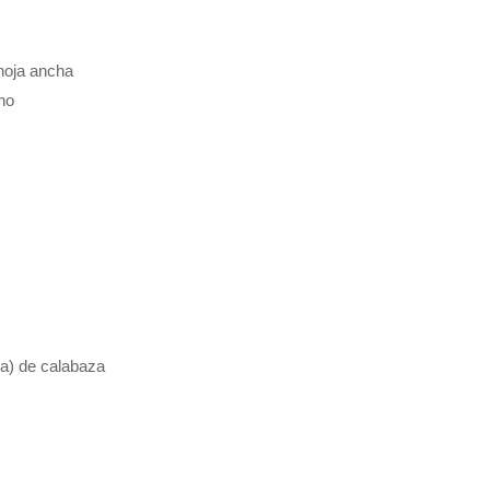
 hoja ancha
ano
bra) de calabaza