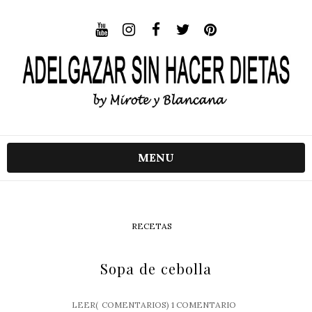
MENU
RECETAS
Sopa de cebolla
LEER(
COMENTARIOS)
1 COMENTARIO