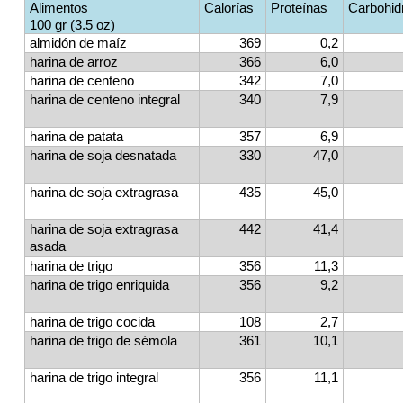
Alimentos
Calorías
Proteínas
Carbohid
100 gr
(3.5 oz)
almidón de maíz
369
0,2
harina de arroz
366
6,0
harina de centeno
342
7,0
harina de centeno integral
340
7,9
harina de patata
357
6,9
harina de soja desnatada
330
47,0
harina de soja extragrasa
435
45,0
harina de soja extragrasa
442
41,4
asada
harina de trigo
356
11,3
harina de trigo enriquida
356
9,2
harina de trigo cocida
108
2,7
harina de trigo de sémola
361
10,1
harina de trigo integral
356
11,1