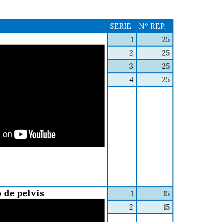
SERIE
Nº REP.
1
25
2
25
3
25
4
25
 de pelvis
1
15
2
15