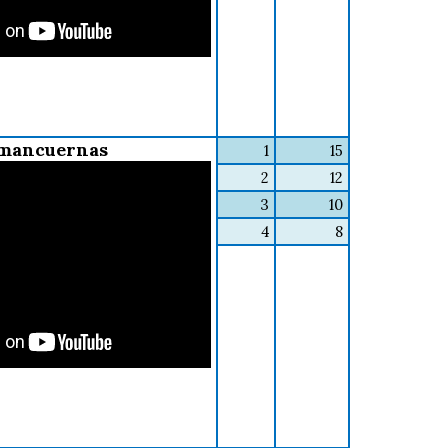
mancuernas
1
15
2
12
3
10
4
8