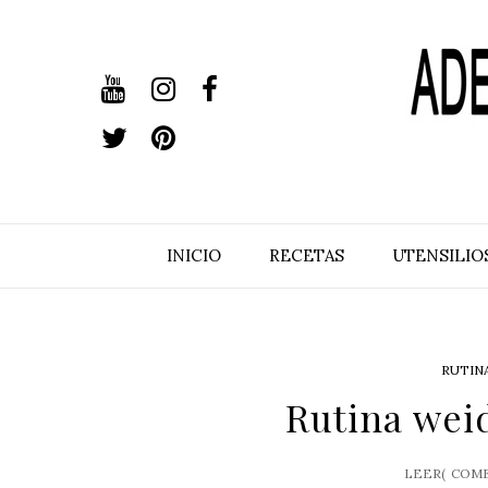
INICIO
RECETAS
UTENSILIO
RUTINA
Rutina weid
LEER(
COME